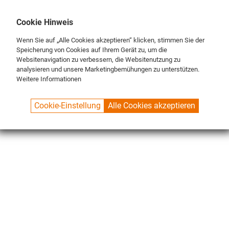
DE
ENG
FR
Cookie Hinweis
Wenn Sie auf „Alle Cookies akzeptieren“ klicken, stimmen Sie der
Speicherung von Cookies auf Ihrem Gerät zu, um die
Websitenavigation zu verbessern, die Websitenutzung zu
analysieren und unsere Marketingbemühungen zu unterstützen.
Weitere Informationen
SPUELBOY.DE
SHOP
NU® LINE
BRUSHES
BRUSH SETS
Cookie-Einstellung
Alle Cookies akzeptieren