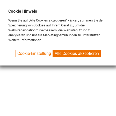
DE
ENG
FR
Cookie Hinweis
Wenn Sie auf „Alle Cookies akzeptieren“ klicken, stimmen Sie der
Speicherung von Cookies auf Ihrem Gerät zu, um die
Websitenavigation zu verbessern, die Websitenutzung zu
analysieren und unsere Marketingbemühungen zu unterstützen.
Weitere Informationen
SPUELBOY.DE
SHOP
NU® LINE
DEVICES
NU® WATER+
Cookie-Einstellung
Alle Cookies akzeptieren