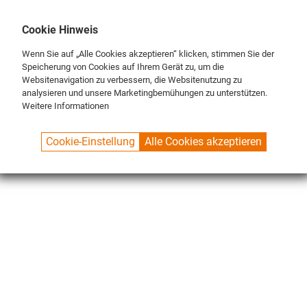
DE
ENG
FR
Cookie Hinweis
Wenn Sie auf „Alle Cookies akzeptieren“ klicken, stimmen Sie der
Speicherung von Cookies auf Ihrem Gerät zu, um die
Websitenavigation zu verbessern, die Websitenutzung zu
analysieren und unsere Marketingbemühungen zu unterstützen.
Weitere Informationen
SPUELBOY.DE
SHOP
CLASSIC LINE
BRUSHES
BRUSH SETS
Cookie-Einstellung
Alle Cookies akzeptieren