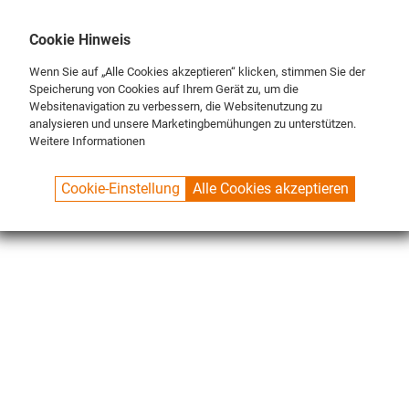
DE
ENG
FR
Cookie Hinweis
Wenn Sie auf „Alle Cookies akzeptieren“ klicken, stimmen Sie der
Speicherung von Cookies auf Ihrem Gerät zu, um die
Websitenavigation zu verbessern, die Websitenutzung zu
analysieren und unsere Marketingbemühungen zu unterstützen.
Weitere Informationen
SPUELBOY.DE
SHOP
NU® LINE
BRUSHES
MIDDLE BRUSHES
Cookie-Einstellung
Alle Cookies akzeptieren