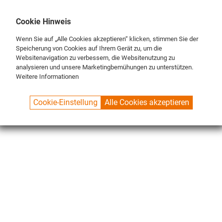
DE
ENG
FR
Cookie Hinweis
Wenn Sie auf „Alle Cookies akzeptieren“ klicken, stimmen Sie der
Speicherung von Cookies auf Ihrem Gerät zu, um die
Websitenavigation zu verbessern, die Websitenutzung zu
analysieren und unsere Marketingbemühungen zu unterstützen.
Weitere Informationen
SPUELBOY.DE
SHOP
NU ON TOUR®
ACCESORIES
AQUA MANAGEMENT
Cookie-Einstellung
Alle Cookies akzeptieren