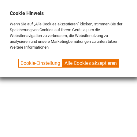
DE
ENG
FR
Cookie Hinweis
Wenn Sie auf „Alle Cookies akzeptieren“ klicken, stimmen Sie der
Speicherung von Cookies auf Ihrem Gerät zu, um die
Websitenavigation zu verbessern, die Websitenutzung zu
analysieren und unsere Marketingbemühungen zu unterstützen.
Weitere Informationen
SPUELBOY.DE
SHOP
CLASSIC LINE
BRUSHES
MIDDLE BRUSHES
Cookie-Einstellung
Alle Cookies akzeptieren