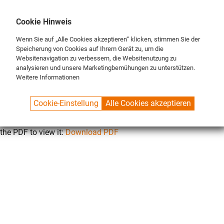
DE
ENG
FR
Cookie Hinweis
Wenn Sie auf „Alle Cookies akzeptieren“ klicken, stimmen Sie der
Speicherung von Cookies auf Ihrem Gerät zu, um die
Websitenavigation zu verbessern, die Websitenutzung zu
analysieren und unsere Marketingbemühungen zu unterstützen.
Weitere Informationen
SPUELBOY.DE
CONTACT
DATENSCHUTZ
Cookie-Einstellung
Alle Cookies akzeptieren
This browser does not support inline PDFs. Please download
the PDF to view it:
Download PDF