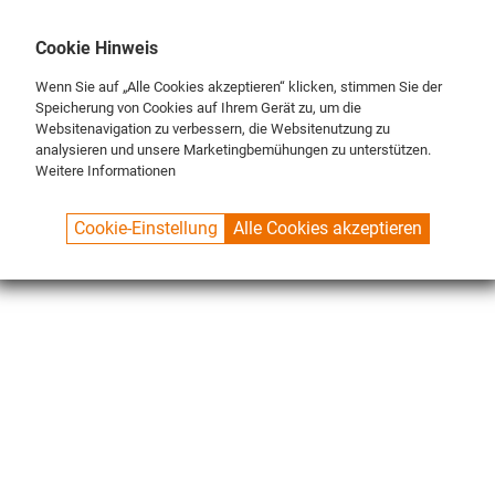
DE
ENG
FR
Cookie Hinweis
Wenn Sie auf „Alle Cookies akzeptieren“ klicken, stimmen Sie der
Speicherung von Cookies auf Ihrem Gerät zu, um die
Websitenavigation zu verbessern, die Websitenutzung zu
analysieren und unsere Marketingbemühungen zu unterstützen.
Weitere Informationen
SPUELBOY.DE
SHOP
CLASSIC LINE
ERSATZTEILE
Cookie-Einstellung
Alle Cookies akzeptieren