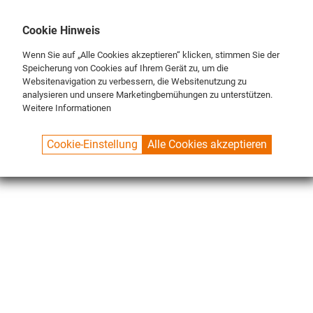
DE
ENG
FR
Cookie Hinweis
Wenn Sie auf „Alle Cookies akzeptieren“ klicken, stimmen Sie der
Speicherung von Cookies auf Ihrem Gerät zu, um die
Websitenavigation zu verbessern, die Websitenutzung zu
analysieren und unsere Marketingbemühungen zu unterstützen.
Weitere Informationen
SPUELBOY.DE
SHOP
CLASSIC LINE
BÜRSTEN
BÜRSTENSETS
Cookie-Einstellung
Alle Cookies akzeptieren