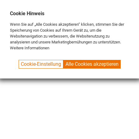
DE
ENG
FR
Cookie Hinweis
Wenn Sie auf „Alle Cookies akzeptieren“ klicken, stimmen Sie der
Speicherung von Cookies auf Ihrem Gerät zu, um die
Websitenavigation zu verbessern, die Websitenutzung zu
analysieren und unsere Marketingbemühungen zu unterstützen.
Weitere Informationen
SPUELBOY.DE
SHOP
NU® LINE
GERÄTE
NU® PRO ICEBLUE
Cookie-Einstellung
Alle Cookies akzeptieren