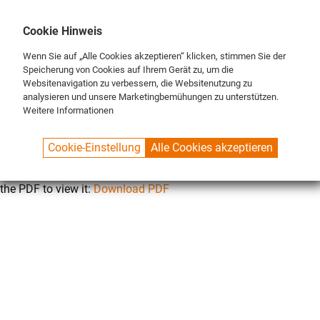
DE
ENG
FR
Cookie Hinweis
Wenn Sie auf „Alle Cookies akzeptieren“ klicken, stimmen Sie der
Speicherung von Cookies auf Ihrem Gerät zu, um die
Websitenavigation zu verbessern, die Websitenutzung zu
analysieren und unsere Marketingbemühungen zu unterstützen.
Weitere Informationen
SPUELBOY.DE
KONTAKT
DATENSCHUTZ
Cookie-Einstellung
Alle Cookies akzeptieren
This browser does not support inline PDFs. Please download
the PDF to view it:
Download PDF