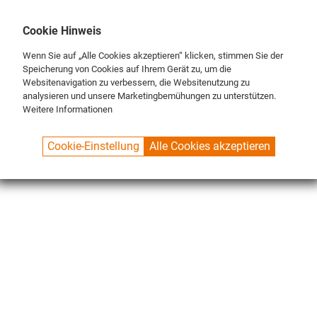
DE
ENG
FR
Cookie Hinweis
Wenn Sie auf „Alle Cookies akzeptieren“ klicken, stimmen Sie der
Speicherung von Cookies auf Ihrem Gerät zu, um die
Websitenavigation zu verbessern, die Websitenutzung zu
analysieren und unsere Marketingbemühungen zu unterstützen.
Weitere Informationen
SPUELBOY.DE
SHOP
NU® LINE
DEVICES
NU® WATER+
Cookie-Einstellung
Alle Cookies akzeptieren