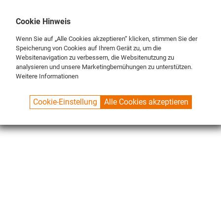
DE
ENG
FR
Cookie Hinweis
Wenn Sie auf „Alle Cookies akzeptieren“ klicken, stimmen Sie der
Speicherung von Cookies auf Ihrem Gerät zu, um die
Websitenavigation zu verbessern, die Websitenutzung zu
analysieren und unsere Marketingbemühungen zu unterstützen.
Weitere Informationen
SPUELBOY.DE
SHOP
NU ON TOUR®
ACCESORIES
Cookie-Einstellung
Alle Cookies akzeptieren