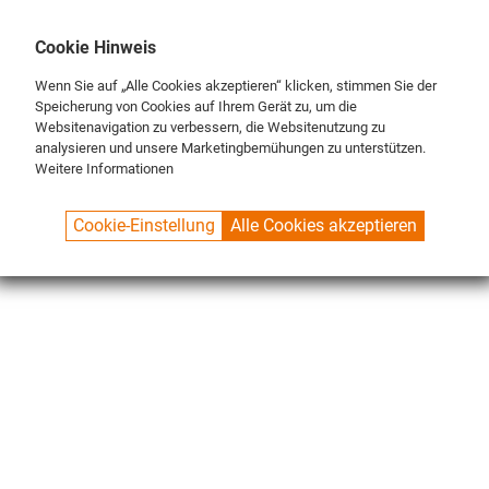
DE
ENG
FR
Cookie Hinweis
Wenn Sie auf „Alle Cookies akzeptieren“ klicken, stimmen Sie der
Speicherung von Cookies auf Ihrem Gerät zu, um die
Websitenavigation zu verbessern, die Websitenutzung zu
analysieren und unsere Marketingbemühungen zu unterstützen.
Weitere Informationen
SPUELBOY.DE
SHOP
CLASSIC LINE
BÜRSTEN
Cookie-Einstellung
Alle Cookies akzeptieren