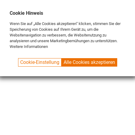
DE
ENG
FR
Cookie Hinweis
Wenn Sie auf „Alle Cookies akzeptieren“ klicken, stimmen Sie der
Speicherung von Cookies auf Ihrem Gerät zu, um die
Websitenavigation zu verbessern, die Websitenutzung zu
analysieren und unsere Marketingbemühungen zu unterstützen.
Weitere Informationen
SPUELBOY.DE
SHOP
NU ON TOUR®
ZUBEHÖR
Cookie-Einstellung
Alle Cookies akzeptieren