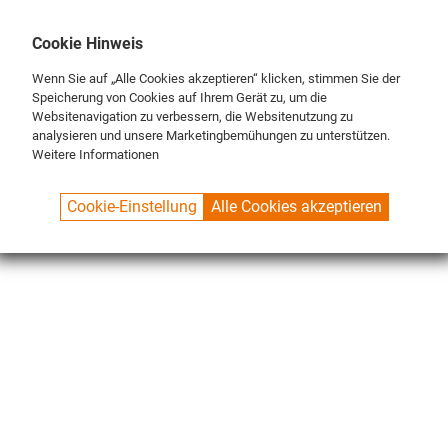
DE
ENG
FR
Cookie Hinweis
Wenn Sie auf „Alle Cookies akzeptieren“ klicken, stimmen Sie der
Speicherung von Cookies auf Ihrem Gerät zu, um die
Websitenavigation zu verbessern, die Websitenutzung zu
analysieren und unsere Marketingbemühungen zu unterstützen.
Weitere Informationen
SPUELBOY.DE
SHOP
NU ON TOUR®
COUNTERS
Cookie-Einstellung
Alle Cookies akzeptieren