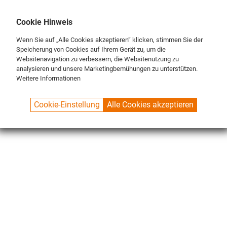
DE
ENG
FR
Cookie Hinweis
Wenn Sie auf „Alle Cookies akzeptieren“ klicken, stimmen Sie der
Speicherung von Cookies auf Ihrem Gerät zu, um die
Websitenavigation zu verbessern, die Websitenutzung zu
analysieren und unsere Marketingbemühungen zu unterstützen.
Weitere Informationen
SPUELBOY.DE
SHOP
NU ON TOUR®
HYGIENE MODULES
Cookie-Einstellung
Alle Cookies akzeptieren