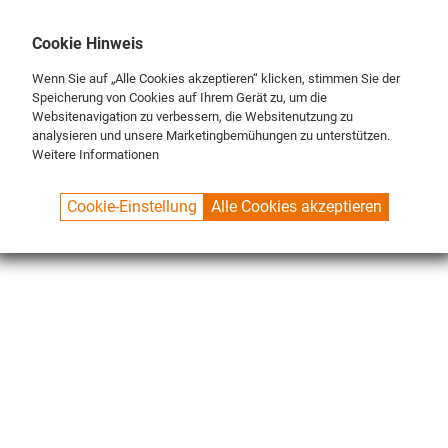
DE
ENG
FR
Cookie Hinweis
Wenn Sie auf „Alle Cookies akzeptieren“ klicken, stimmen Sie der
Speicherung von Cookies auf Ihrem Gerät zu, um die
Websitenavigation zu verbessern, die Websitenutzung zu
analysieren und unsere Marketingbemühungen zu unterstützen.
Weitere Informationen
SPUELBOY.DE
SHOP
SPECIALS
3-PIECE BRUSHES
Cookie-Einstellung
Alle Cookies akzeptieren