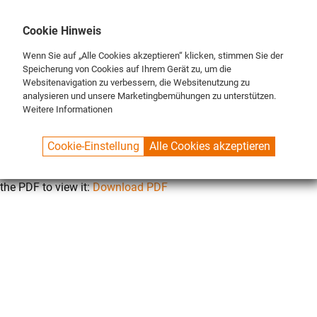
DE
ENG
FR
Cookie Hinweis
Wenn Sie auf „Alle Cookies akzeptieren“ klicken, stimmen Sie der
Speicherung von Cookies auf Ihrem Gerät zu, um die
Websitenavigation zu verbessern, die Websitenutzung zu
analysieren und unsere Marketingbemühungen zu unterstützen.
Weitere Informationen
SPUELBOY.DE
CONTACT
DATENSCHUTZ
Cookie-Einstellung
Alle Cookies akzeptieren
This browser does not support inline PDFs. Please download
the PDF to view it:
Download PDF