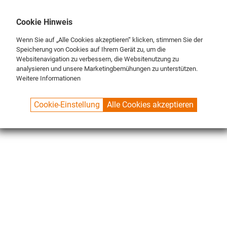
DE
ENG
FR
Cookie Hinweis
Wenn Sie auf „Alle Cookies akzeptieren“ klicken, stimmen Sie der
Speicherung von Cookies auf Ihrem Gerät zu, um die
Websitenavigation zu verbessern, die Websitenutzung zu
analysieren und unsere Marketingbemühungen zu unterstützen.
Weitere Informationen
SPUELBOY.DE
SHOP
NU® LINE
BÜRSTEN
ANTIMIKROBIELL
Cookie-Einstellung
Alle Cookies akzeptieren