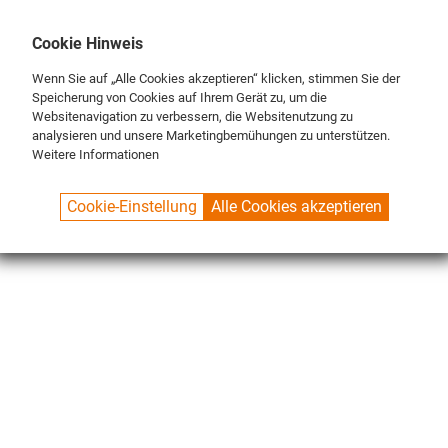
DE
ENG
FR
Cookie Hinweis
Wenn Sie auf „Alle Cookies akzeptieren“ klicken, stimmen Sie der
Speicherung von Cookies auf Ihrem Gerät zu, um die
Websitenavigation zu verbessern, die Websitenutzung zu
analysieren und unsere Marketingbemühungen zu unterstützen.
Weitere Informationen
SPUELBOY.DE
SHOP
NU® LINE
DEVICES
Cookie-Einstellung
Alle Cookies akzeptieren