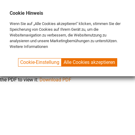
DE
ENG
FR
Cookie Hinweis
Wenn Sie auf „Alle Cookies akzeptieren“ klicken, stimmen Sie der
Speicherung von Cookies auf Ihrem Gerät zu, um die
Websitenavigation zu verbessern, die Websitenutzung zu
analysieren und unsere Marketingbemühungen zu unterstützen.
Weitere Informationen
SPUELBOY.DE
CONTACT
DATENSCHUTZ
Cookie-Einstellung
Alle Cookies akzeptieren
This browser does not support inline PDFs. Please download
the PDF to view it:
Download PDF