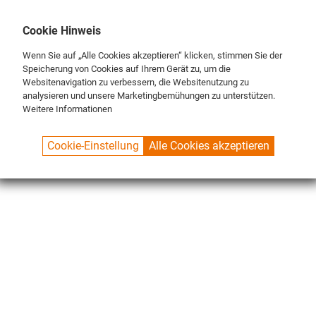
DE
ENG
FR
Cookie Hinweis
Wenn Sie auf „Alle Cookies akzeptieren“ klicken, stimmen Sie der
Speicherung von Cookies auf Ihrem Gerät zu, um die
Websitenavigation zu verbessern, die Websitenutzung zu
analysieren und unsere Marketingbemühungen zu unterstützen.
Weitere Informationen
SPUELBOY.DE
SHOP
SPECIALS
URINAL SCREEN
Cookie-Einstellung
Alle Cookies akzeptieren