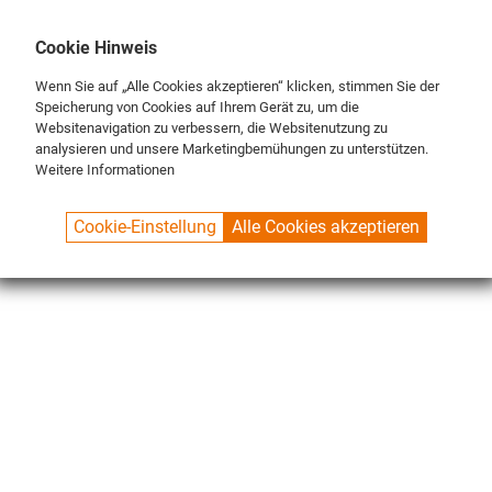
DE
ENG
FR
Cookie Hinweis
Wenn Sie auf „Alle Cookies akzeptieren“ klicken, stimmen Sie der
Speicherung von Cookies auf Ihrem Gerät zu, um die
Websitenavigation zu verbessern, die Websitenutzung zu
analysieren und unsere Marketingbemühungen zu unterstützen.
Weitere Informationen
SPUELBOY.DE
SHOP
CLASSIC LINE
BRUSHES
Cookie-Einstellung
Alle Cookies akzeptieren