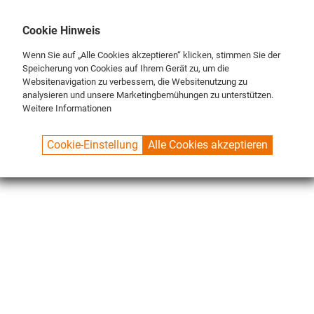
DE
ENG
FR
Cookie Hinweis
Wenn Sie auf „Alle Cookies akzeptieren“ klicken, stimmen Sie der
Speicherung von Cookies auf Ihrem Gerät zu, um die
Websitenavigation zu verbessern, die Websitenutzung zu
analysieren und unsere Marketingbemühungen zu unterstützen.
Weitere Informationen
SPUELBOY.DE
SHOP
NU® LINE
BÜRSTEN
BÜRSTENSTREIFEN
Cookie-Einstellung
Alle Cookies akzeptieren