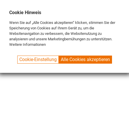
DE
ENG
FR
Cookie Hinweis
Wenn Sie auf „Alle Cookies akzeptieren“ klicken, stimmen Sie der
Speicherung von Cookies auf Ihrem Gerät zu, um die
Websitenavigation zu verbessern, die Websitenutzung zu
analysieren und unsere Marketingbemühungen zu unterstützen.
Weitere Informationen
SPUELBOY.DE
SHOP
SPÉCIALES
ROBINETS
Cookie-Einstellung
Alle Cookies akzeptieren