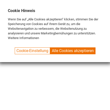
DE
ENG
FR
Cookie Hinweis
Wenn Sie auf „Alle Cookies akzeptieren“ klicken, stimmen Sie der
Speicherung von Cookies auf Ihrem Gerät zu, um die
Websitenavigation zu verbessern, die Websitenutzung zu
analysieren und unsere Marketingbemühungen zu unterstützen.
Weitere Informationen
SPUELBOY.DE
SHOP
NU® LINE
DETERGENTS
Cookie-Einstellung
Alle Cookies akzeptieren